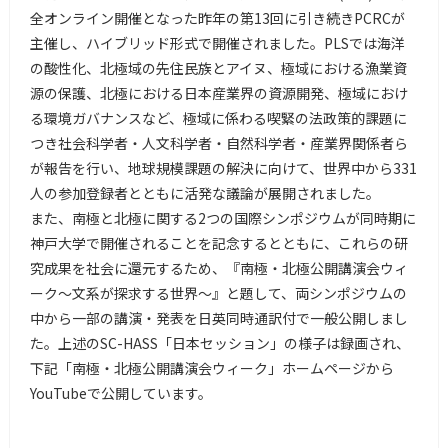
全オンライン開催となった昨年の第13回に引き続きPCRCが
主催し、ハイブリッド形式で開催されました。PLSでは海洋
の酸性化、北極域の先住民族とアイヌ、極域における漁業資
源の保護、北極における日本産業界の資源開発、極域におけ
る環境ガバナンスなど、極域に係わる喫緊の法政策的課題に
つき社会科学者・人文科学者・自然科学者・産業界関係者ら
が報告を行い、地球規模課題の解決に向けて、世界中から331
人の参加登録者とともに活発な議論が展開されました。
また、南極と北極に関する2つの国際シンポジウムが同時期に
神戸大学で開催されることを記念するとともに、これらの研
究成果を社会に還元するため、『南極・北極公開講演会ウィ
ーク～文系が探求する世界～』と題して、両シンポジウムの
中から一部の講演・発表を日英同時通訳付で一般公開しまし
た。上述のSC-HASS「日本セッション」の様子は録画され、
下記「南極・北極公開講演会ウィーク」ホームページから
YouTubeで公開しています。