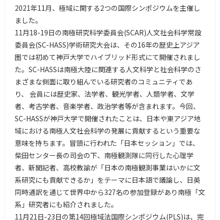
2021年11月、極域に関する2つの国際シンポジウムを主催し
ました。
11月18-19日の南極研究科学委員会(SCAR)人文社会科学常設
委員会(SC-HASS)学術研究大会は、その16年の歴史上アジア
圏では初めて神戸大学でハイブリッド形式にて開催されまし
た。SC-HASSは南極大陸に関連する人文科学と社会科学のさ
まざまな側面に取り組んでいる研究者のコミュニティであ
り、 会員には歴史家、法学者、観光学者、人類学者、文学
者、考古学者、音楽学者、政治学者等が含まれます。今回、
SC-HASSが神戸大学で開催されたことは、日本や東アジア地
域における南極人文社会科学の発展に貢献するという重要な
意味を持ちます。冒頭に行われた「日本セッション」では、
柴田センター長の司会の下、南極観測隊に同行した心理学
者、新聞記者、高校教諭が「日本の南極観測事業はいかに文
系研究にも貢献できるか」をテーマに日本語で議論し、日英
同時通訳を通じて世界中から327名の参加登録があり南極「文
系」研究者にも紹介されました。
11月21日-23日の第14回極域法国際シンポジウム(PLS)は、完