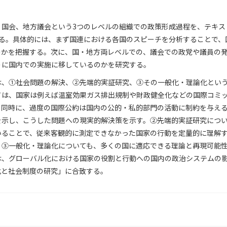
、国会、地方議会という3つのレベルの組織での政策形成過程を、テキス
する。具体的には、まず国連における各国のスピーチを分析することで、
のかを把握する。次に、国・地方両レベルでの、議会での政党や議員の
うに国内での実施に移しているのかを研究する。
は、①社会問題の解決、②先端的実証研究、③その一般化・理論化とい
ては、国家は例えば温室効果ガス排出規制や財政健全化などの国際コミ
。同時に、過度の国際公約は国内の公的・私的部門の活動に制約を与え
を示し、こうした問題への現実的解決策を示す。②先端的実証研究につ
いることで、従来客観的に測定できなかった国家の行動を定量的に理解
。③一般化・理論化についても、多くの国に適応できる理論と再現可能
は、グローバル化における国家の役割と行動への国内の政治システムの
化と社会制度の研究」に合致する。