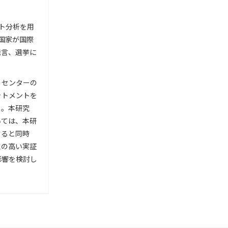
ト分析を用
国家が国際
発言、選挙に
うセンターの
ットメントを
る。本研究
いては、本研
すると同時
性の高い実証
影響を検討し