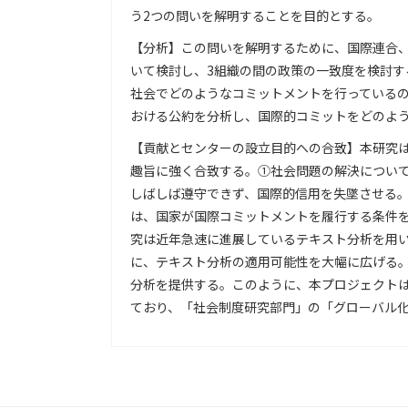
う2つの問いを解明することを目的とする。
【分析】この問いを解明するために、国際連合
いて検討し、3組織の間の政策の一致度を検討
社会でどのようなコミットメントを行っている
おける公約を分析し、国際的コミットをどのよ
【貢献とセンターの設立目的への合致】本研究
趣旨に強く合致する。①社会問題の解決につい
しばしば遵守できず、国際的信用を失墜させる
は、国家が国際コミットメントを履行する条件
究は近年急速に進展しているテキスト分析を用
に、テキスト分析の適用可能性を大幅に広げる
分析を提供する。このように、本プロジェクト
ており、「社会制度研究部門」の「グローバル