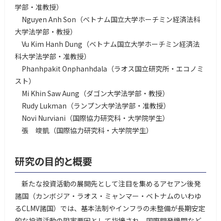
学部・准教授）
Nguyen Anh Son（ベトナム国立大学ホーチミン経済法科
大学法学部・教授）
Vu Kim Hanh Dung（ベトナム国立大学ホーチミン経済法
科大学法学部・准教授）
Phanhpakit Onphanhdala（ラオス国立研究所・エコノミ
スト）
Mi Khin Saw Aung（ダゴン大学法学部・教授）
Rudy Lukman（ランプン大学法学部・准教授）
Novi Nurviani（国際協力研究科・大学院学生）
張 竣凱（国際協力研究科・大学院学生）
研究の目的と概要
新たな投資活動の展開先として注目を集めるアセアン後発
諸国（カンボジア・ラオス・ミャンマー・ベトナムのいわゆ
るCLMV諸国）では、基本法制やインフラの未整備が長期安定
的な投資活動の阻害要因として指摘され、国際開発機関など