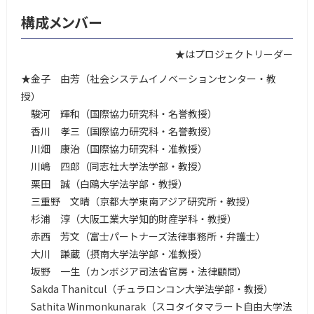
構成メンバー
★はプロジェクトリーダー
★金子 由芳（社会システムイノベーションセンター・教
授）
駿河 輝和（国際協力研究科・名誉教授）
香川 孝三（国際協力研究科・名誉教授）
川畑 康治（国際協力研究科・准教授）
川嶋 四郎（同志社大学法学部・教授）
栗田 誠（白鴎大学法学部・教授）
三重野 文晴（京都大学東南アジア研究所・教授）
杉浦 淳（大阪工業大学知的財産学科・教授）
赤西 芳文（富士パートナーズ法律事務所・弁護士）
大川 謙蔵（摂南大学法学部・准教授）
坂野 一生（カンボジア司法省官房・法律顧問）
Sakda Thanitcul（チュラロンコン大学法学部・教授）
Sathita Winmonkunarak（スコタイタマラート自由大学法