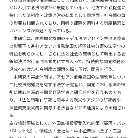
がけん引する法制改革が展開しているが、他方で外資促進に
特化した法制度・政策運営の結果として環境面・社会面の負
の影響も指摘されており、両者の課題を調和する制度構築と
ガバナンスが課題となっている。
本研究は、国際開発機関のモデル法やアセアン共通法整備
の影響下で進むアセアン後発諸国の経済社会分野の法変化の
特色を明らかにし、さらに法と社会の確執として噴出する紛
争解決における判断傾向に立ち入って、持続的な開発課題の
達成へ向けた社会制度の課題を掘り下げ、提言を行う。
本研究の実施体制は、アセアン後発諸国の法制改革につい
て比較法的知見を有する法学研究者と、開発における法の役
割に関心を深める開発経済学者と研究分担を行うものであ
り、「法と開発」研究に関与する欧米やアジアの研究者や、
法整備支援実務に関与する法曹などとの連携により実施され
る。
主な検討領域として、外国直接投資受入れ施策（駿河・パン
パキット他）、倒産法・会社法・中小企業法（金子・三重