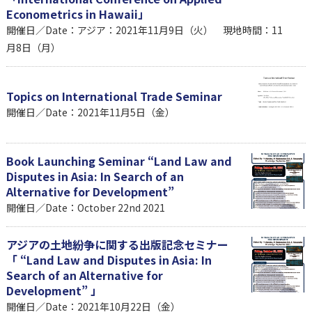
Econometrics in Hawaii」
開催日／Date：アジア：2021年11月9日（火） 現地時間：11
月8日（月）
Topics on International Trade Seminar
開催日／Date：2021年11月5日（金）
Book Launching Seminar “Land Law and
Disputes in Asia: In Search of an
Alternative for Development”
開催日／Date：October 22nd 2021
アジアの土地紛争に関する出版記念セミナー
「 “Land Law and Disputes in Asia: In
Search of an Alternative for
Development” 」
開催日／Date：2021年10月22日（金）